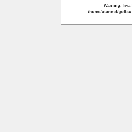
Warning
: Inva
/home/utannet/golfsu