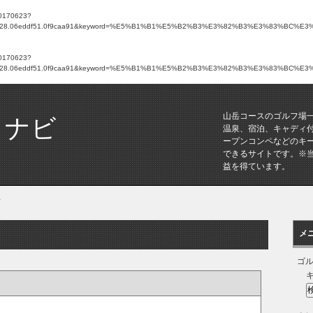
/20170623?
1e9628.06eddf51.0f9caa91&keyword=%E5%B1%B1%E5%B2%B3%E3%82%B3%E3%83%BC%E3%82%B9&hi
/20170623?
1e9628.06eddf51.0f9caa91&keyword=%E5%B1%B1%E5%B2%B3%E3%82%B3%E3%83%BC%E3%82%B9&hi
山岳コースのゴルフ場
トナビ
温泉、宿泊、キャディ
ープンコンペなどのキ
できるサイトです。※
益を得ています。
場
メ
ゴ