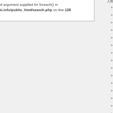
人
lid argument supplied for foreach() in
ki.info/public_html/search.php
on line
128