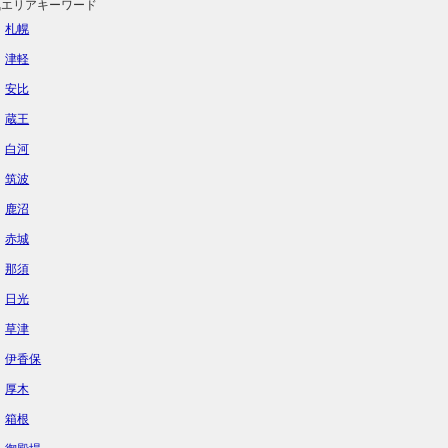
気エリアキーワード
札幌
津軽
安比
蔵王
白河
筑波
鹿沼
赤城
那須
日光
草津
伊香保
厚木
箱根