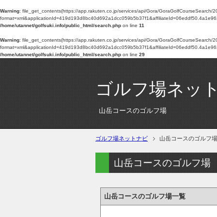
Warning
: file_get_contents(https://app.rakuten.co.jp/services/api/Gora/GoraGolfCourseSearch
format=xml&applicationId=419d193d8bc40d692a1dcc059b5b37f1&affiliateId=06eddf50.4a
/home/utannet/golfsuki.info/public_html/search.php
on line
11
Warning
: file_get_contents(https://app.rakuten.co.jp/services/api/Gora/GoraGolfCourseSearch
format=xml&applicationId=419d193d8bc40d692a1dcc059b5b37f1&affiliateId=06eddf50.4a
/home/utannet/golfsuki.info/public_html/search.php
on line
29
ゴルフ場ネッ
山岳コースのゴルフ場
ゴルフ場ネットナビ
山岳コースのゴルフ
山岳コースのゴルフ場
山岳コースのゴルフ場一覧