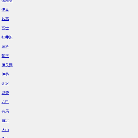
御殿場
伊豆
妙高
富士
軽井沢
蓼科
菅平
伊良湖
伊勢
金沢
能登
六甲
有馬
白浜
大山