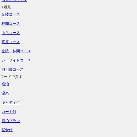
ース種別
丘陵コース
林間コース
山岳コース
高原コース
丘陵・林間コース
シーサイドコース
河川敷コース
ーワードで探す
宿泊
温泉
キャディ付
カート付
宿泊プラン
昼食付