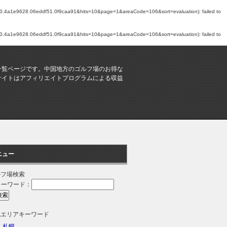
df50.4a1e9628.06eddf51.0f9caa91&hits=10&page=1&areaCode=106&sort=evaluation): failed to
df50.4a1e9628.06eddf51.0f9caa91&hits=10&page=1&areaCode=106&sort=evaluation): failed to
一覧ページです。中国地方のゴルフ場のお得な
サイトはアフィリエイトプログラムによる収益
ニュー
ルフ場検索
キーワード：
気エリアキーワード
札幌