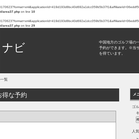
arch/20170623?format=xml&applicationId=419d193d8bc40d692a1dcc059b5b37f1&affiliateId=06ed
ml/area37.php
on line
10
arch/20170623?format=xml&applicationId=419d193d8bc40d692a1dcc059b5b37f1&affiliateId=06ed
ml/area37.php
on line
29
中国地方のゴルフ場の
トナビ
予約ができます。※当
を得ています。
の一覧
お得な予約
メ
ゴ
人