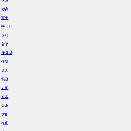
伊豆
妙高
富士
軽井沢
蓼科
菅平
伊良湖
伊勢
金沢
能登
六甲
有馬
白浜
大山
松山