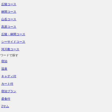
丘陵コース
林間コース
山岳コース
高原コース
丘陵・林間コース
シーサイドコース
河川敷コース
ーワードで探す
宿泊
温泉
キャディ付
カート付
宿泊プラン
昼食付
2サム