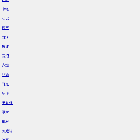
津軽
安比
蔵王
白河
筑波
鹿沼
赤城
那須
日光
草津
伊香保
厚木
箱根
御殿場