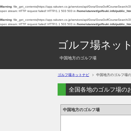
Warning
: file_get_contents(https://app.rakuten.co.jp/services/api/Gora/GoraGolfCourseSe
open stream: HTTP request failed! HTTP/1.1 503 503 in
/home/utannet/golfsuki.info/public_ht
Warning
: file_get_contents(https://app.rakuten.co.jp/services/api/Gora/GoraGolfCourseSe
open stream: HTTP request failed! HTTP/1.1 503 503 in
/home/utannet/golfsuki.info/public_ht
ゴルフ場ネッ
中国地方のゴルフ場
ゴルフ場ネットナビ
中国地方のゴルフ場
全国各地のゴルフ場の
中国地方のゴルフ場