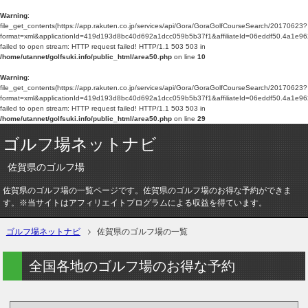
Warning
:
file_get_contents(https://app.rakuten.co.jp/services/api/Gora/GoraGolfCourseSearch/20170623?
format=xml&applicationId=419d193d8bc40d692a1dcc059b5b37f1&affiliateId=06eddf50.4a1e9
failed to open stream: HTTP request failed! HTTP/1.1 503 503 in
/home/utannet/golfsuki.info/public_html/area50.php
on line
10
Warning
:
file_get_contents(https://app.rakuten.co.jp/services/api/Gora/GoraGolfCourseSearch/20170623?
format=xml&applicationId=419d193d8bc40d692a1dcc059b5b37f1&affiliateId=06eddf50.4a1e9
failed to open stream: HTTP request failed! HTTP/1.1 503 503 in
/home/utannet/golfsuki.info/public_html/area50.php
on line
29
ゴルフ場ネットナビ
佐賀県のゴルフ場
佐賀県のゴルフ場の一覧ページです。佐賀県のゴルフ場のお得な予約ができま
す。※当サイトはアフィリエイトプログラムによる収益を得ています。
ゴルフ場ネットナビ
佐賀県のゴルフ場の一覧
全国各地のゴルフ場のお得な予約