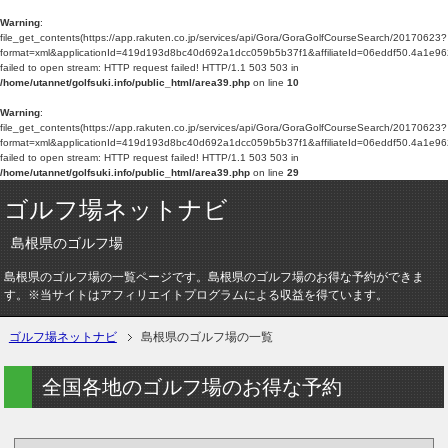
Warning
:
file_get_contents(https://app.rakuten.co.jp/services/api/Gora/GoraGolfCourseSearch/20170623?
format=xml&applicationId=419d193d8bc40d692a1dcc059b5b37f1&affiliateId=06eddf50.4a1e9
failed to open stream: HTTP request failed! HTTP/1.1 503 503 in
/home/utannet/golfsuki.info/public_html/area39.php
on line
10
Warning
:
file_get_contents(https://app.rakuten.co.jp/services/api/Gora/GoraGolfCourseSearch/20170623?
format=xml&applicationId=419d193d8bc40d692a1dcc059b5b37f1&affiliateId=06eddf50.4a1e9
failed to open stream: HTTP request failed! HTTP/1.1 503 503 in
/home/utannet/golfsuki.info/public_html/area39.php
on line
29
ゴルフ場ネットナビ
島根県のゴルフ場
島根県のゴルフ場の一覧ページです。島根県のゴルフ場のお得な予約ができま
す。※当サイトはアフィリエイトプログラムによる収益を得ています。
ゴルフ場ネットナビ
島根県のゴルフ場の一覧
全国各地のゴルフ場のお得な予約